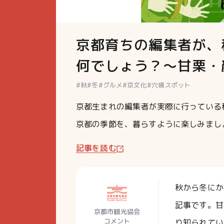
京都育ちの編集者が、
何でしょう？～甘栗・
#秋
#冬
#グルメ
#京文化
#穴場スポット
京都生まれの編集者が実際に行っている
京都の季節を、暮らすように楽しみまし
記事を読む
秋から冬にか
記事です。甘
京都市観光協会
コメント
り知られてい