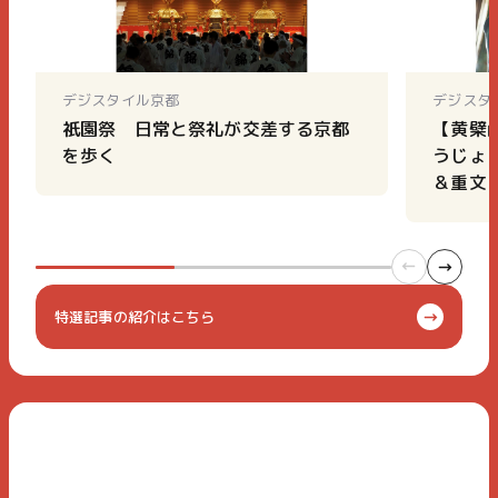
デジスタイル京都
デジスタ
祇園祭 日常と祭礼が交差する京都
【黄檗
を歩く
うじょ
＆重文
特選記事の紹介はこちら