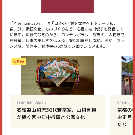
「Premium Japan」は「日本の上質を世界へ」をテーマに、
食、旅、伝統文化、ものづくりなど、心豊かな"特別"を発信して
います。伝統的なものから、コンテンポラリーなもの、人物まで
を網羅。日本の美しさを伝える上質な記事を日本語、英語、フラ
ンス語、簡体字、繁体字の5言語でお届けしています。
Premium Japan
Premium
衣紋道山科流30代若宗家、山科言親
京都の
が繙く宮中年中行事と公家文化
お正月
たり