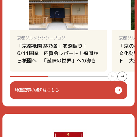
京都グルメタクシーブログ
京都グル
「京都祇園 茅乃舎」を深堀り！
「京の
6/11開業 内覧会レポート！福岡か
文化財
ら祇園へ 「滋味の世界」への導き
ト 大
特選記事の紹介はこちら