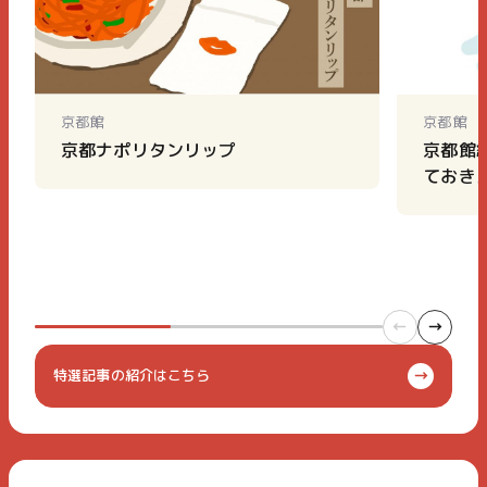
京都館
京都館
京都ナポリタンリップ
京都館
ておき
特選記事の紹介はこちら