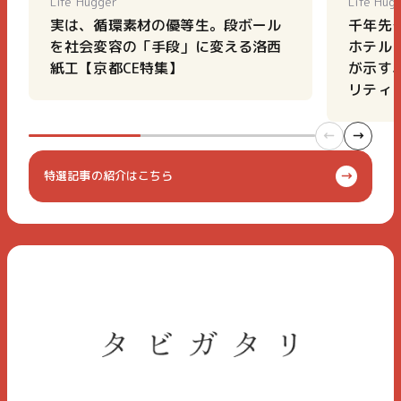
Life Hugger
Life Hug
実は、循環素材の優等生。段ボール
千年先
を社会変容の「手段」に変える洛西
ホテル「T
紙工【京都CE特集】
が示す
リティ
特選記事の紹介はこちら