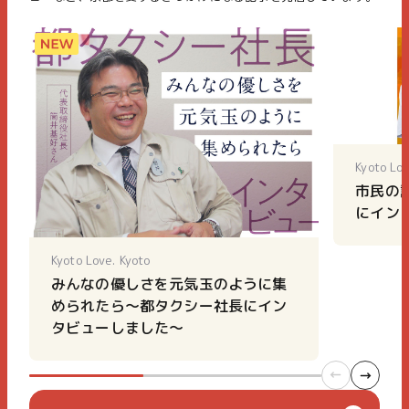
Kyoto Lov
市民の
にイン
Kyoto Love. Kyoto
みんなの優しさを元気玉のように集
められたら～都タクシー社長にイン
タビューしました～