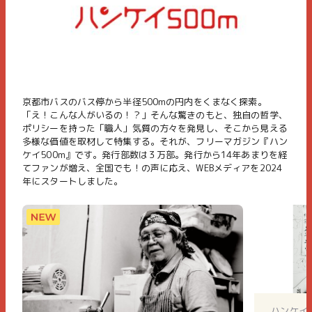
京都市バスのバス停から半径500mの円内をくまなく探索。
「え！こんな人がいるの！？」そんな驚きのもと、独自の哲学、
ポリシーを持った「職人」気質の方々を発見し、そこから見える
多様な価値を取材して特集する。それが、フリーマガジン『ハン
ケイ500m』です。発行部数は３万部。発行から14年あまりを経
てファンが増え、全国でも！の声に応え、WEBメディアを2024
年にスタートしました。
ハンケイ5