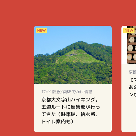
京
《
あ
TOKK 阪急沿線おでかけ情報
ン
京都大文字山ハイキング。
王道ルートに編集部が行っ
てきた（駐車場、給水所、
トイレ案内も）