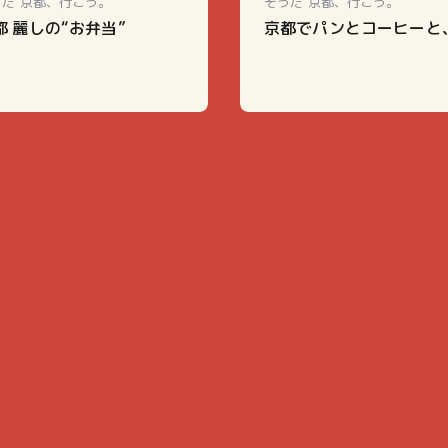
うだ 京都、行こう。
そうだ 京都、行こう。
都 麗しの“お弁当”
京都でパンとコーヒーと