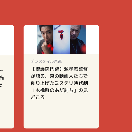
デジスタイル京都
【聖護院門跡】源孝志監督
～
が語る、京の映画人たちで
光
創り上げたミステリ時代劇
ら
『木挽町のあだ討ち』の見
どころ