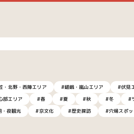
笠・北野・西陣エリア
#嵯峨・嵐山エリア
#伏見
心部エリア
#春
#夏
#秋
#冬
#
朝・夜観光
#京文化
#歴史探訪
#穴場スポッ