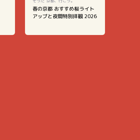
そうだ 京都、行こう。
、
春の京都 おすすめ桜ライト
アップと夜間特別拝観 2026