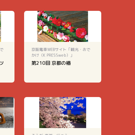
で
京阪電車WEBサイト「観光・おで
かけ（K PRESSweb）」
ツ
第210回 京都の椿