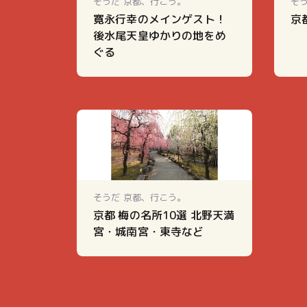
そうだ 京都、行こう。
そ
寛永行幸のメインゲスト！
京
後水尾天皇ゆかりの地をめ
ぐる
そうだ 京都、行こう。
京都 梅の名所10選 北野天満
宮・城南宮・東寺など