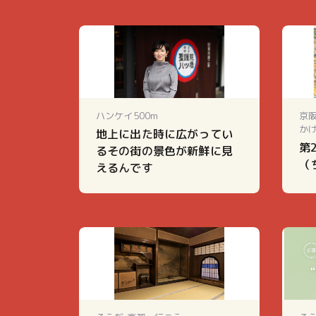
ハンケイ500m
京
かけ
地上に出た時に広がってい
第
るその街の景色が新鮮に見
（
えるんです