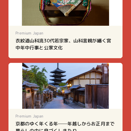
Premium Japan
衣紋道山科流30代若宗家、山科言親が繙く宮
中年中行事と公家文化
Premium Japan
京都のゆく年くる年──年越しからお正月まで
暮らしの中に息づくしきたり