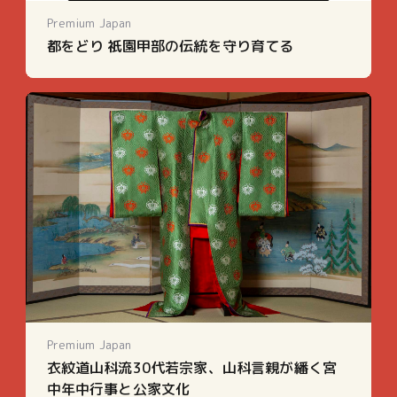
Premium Japan
都をどり 祇園甲部の伝統を守り育てる
Premium Japan
衣紋道山科流30代若宗家、山科言親が繙く宮
中年中行事と公家文化